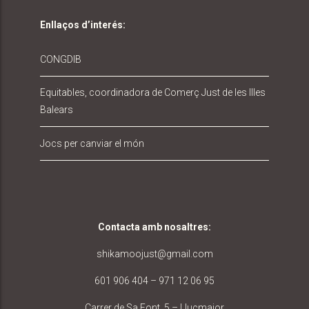
Enllaços d’interés:
CONGDIB
Equitables, coordinadora de Comerç Just de les Illes
Balears
Jocs per canviar el món
Contacta amb nosaltres
:
shikamoojust@gmail.com
601 906 404 – 971 12 06 95
Carrer de Sa Font, 5 – Llucmajor