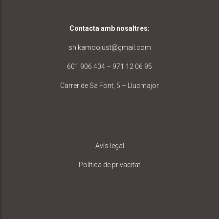
Contacta amb nosaltres
:
shikamoojust@gmail.com
601 906 404 – 971 12 06 95
Carrer de Sa Font, 5 – Llucmajor
Avís legal
Política de privacitat