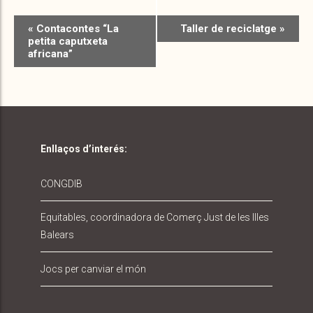
«
Contacontes “La
Taller de reciclatge
»
petita caputxeta
africana”
Enllaços d’interés:
CONGDIB
Equitables, coordinadora de Comerç Just de les Illes
Balears
Jocs per canviar el món