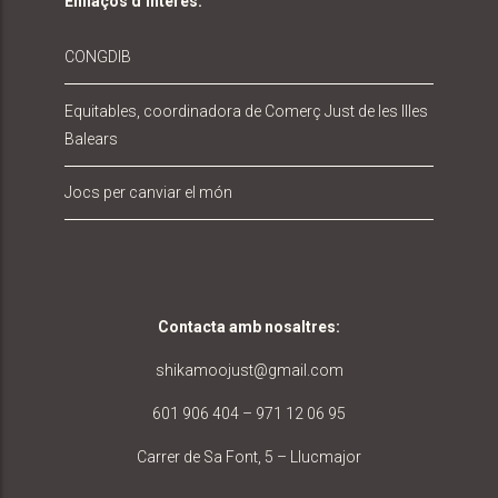
Enllaços d’interés:
CONGDIB
Equitables, coordinadora de Comerç Just de les Illes
Balears
Jocs per canviar el món
Contacta amb nosaltres
:
shikamoojust@gmail.com
601 906 404 – 971 12 06 95
Carrer de Sa Font, 5 – Llucmajor