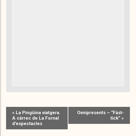
«
La Pingüina viatgera.
Ovnipresents – “Fàst-
A càrrec de La Fornal
tick”
»
d’espectacles