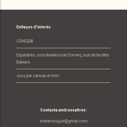
Enllaços d’interés:
CONGDIB
Equitables, coordinadora de Comerç Just de les Illes
Balears
Jocs per canviar el món
Contacta amb nosaltres
:
shikamoojust@gmail.com