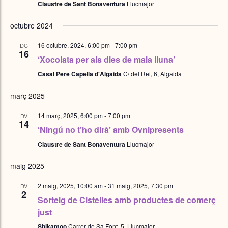
Claustre de Sant Bonaventura
Llucmajor
octubre 2024
16 octubre, 2024, 6:00 pm
-
7:00 pm
DC
16
‘Xocolata per als dies de mala lluna’
Casal Pere Capella d'Algaida
C/ del Rei, 6, Algaida
març 2025
14 març, 2025, 6:00 pm
-
7:00 pm
DV
14
‘Ningú no t’ho dirà’ amb Ovnipresents
Claustre de Sant Bonaventura
Llucmajor
maig 2025
2 maig, 2025, 10:00 am
-
31 maig, 2025, 7:30 pm
DV
2
Sorteig de Cistelles amb productes de comerç
just
Shikamoo
Carrer de Sa Font, 5, Llucmajor