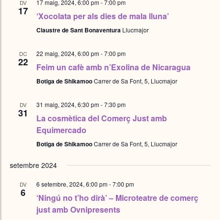
17 maig, 2024, 6:00 pm
-
7:00 pm
DV
17
‘Xocolata per als dies de mala lluna’
Claustre de Sant Bonaventura
Llucmajor
22 maig, 2024, 6:00 pm
-
7:00 pm
DC
22
Feim un cafè amb n’Exolina de Nicaragua
Botiga de Shikamoo
Carrer de Sa Font, 5, Llucmajor
31 maig, 2024, 6:30 pm
-
7:30 pm
DV
31
La cosmètica del Comerç Just amb
Equimercado
Botiga de Shikamoo
Carrer de Sa Font, 5, Llucmajor
setembre 2024
6 setembre, 2024, 6:00 pm
-
7:00 pm
DV
6
‘Ningú no t’ho dirà’ – Microteatre de comerç
just amb Ovnipresents