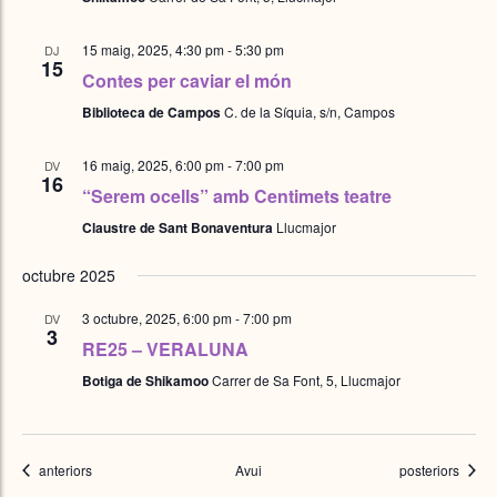
15 maig, 2025, 4:30 pm
-
5:30 pm
DJ
15
Contes per caviar el món
Biblioteca de Campos
C. de la Síquia, s/n, Campos
16 maig, 2025, 6:00 pm
-
7:00 pm
DV
16
“Serem ocells” amb Centimets teatre
Claustre de Sant Bonaventura
Llucmajor
octubre 2025
3 octubre, 2025, 6:00 pm
-
7:00 pm
DV
3
RE25 – VERALUNA
Botiga de Shikamoo
Carrer de Sa Font, 5, Llucmajor
Esdeveniments
Esdeveniments
anteriors
Avui
posteriors