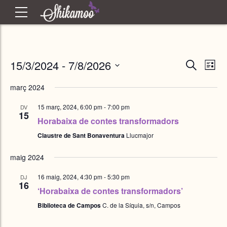
Na
15/3/2024
 - 
7/8/2026
Esde
Cerca
Llista
View
selecciona
Navi
març 2024
una
vis
data
15 març, 2024, 6:00 pm
-
7:00 pm
DV
15
Horabaixa de contes transformadors
i
Claustre de Sant Bonaventura
Llucmajor
maig 2024
ce
16 maig, 2024, 4:30 pm
-
5:30 pm
DJ
16
d'
‘Horabaixa de contes transformadors’
Biblioteca de Campos
C. de la Síquia, s/n, Campos